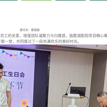
通讯员：霍靓靓
对员工的关爱，增强团队凝聚力与归属感，独墅湖医院项目精心
齐聚一堂，共同度过了一段充满欢乐的美好时光。