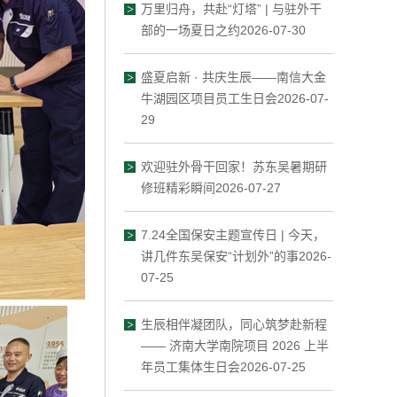
万里归舟，共赴“灯塔” | 与驻外干
部的一场夏日之约2026-07-30
盛夏启新 · 共庆生辰——南信大金
牛湖园区项目员工生日会2026-07-
29
欢迎驻外骨干回家！苏东吴暑期研
修班精彩瞬间2026-07-27
7.24全国保安主题宣传日 | 今天，
讲几件东吴保安“计划外”的事2026-
07-25
生辰相伴凝团队，同心筑梦赴新程
—— 济南大学南院项目 2026 上半
年员工集体生日会2026-07-25