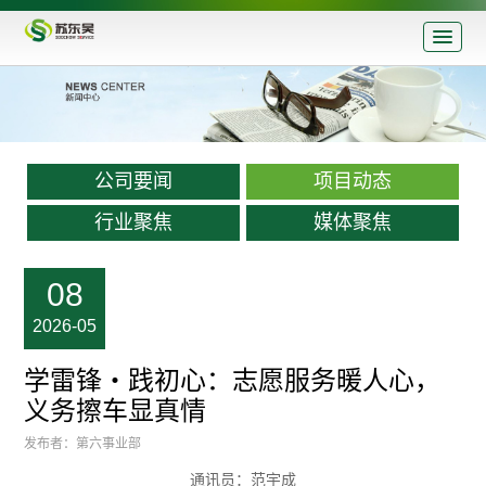
公司要闻
项目动态
行业聚焦
媒体聚焦
08
2026-05
学雷锋・践初心：志愿服务暖人心，
义务擦车显真情
发布者：第六事业部
通讯员：范宇成