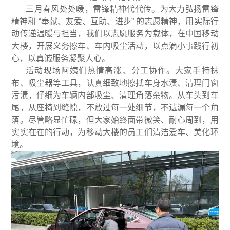
三月春风处处暖，雷锋精神代代传。为大力弘扬雷锋
精神和 “奉献、友爱、互助、进步” 的志愿精神，用实际行
动传递温暖与担当，我们以志愿服务为载体，在中国移动
大楼，开展义务擦车、车内吸尘活动，以点滴小事践行初
心，以真诚服务凝聚人心。
活动现场阿姨们热情高涨、分工协作。大家手持抹
布、吸尘器等工具，认真细致地擦拭车身水渍、清理门窗
污渍，仔细为车辆内部吸尘、清理角落杂物。从车头到车
尾，从座椅到缝隙，不放过每一处细节，不遗漏每一个角
落。尽管略显忙碌，但大家始终面带微笑、耐心周到，用
实实在在的行动，为移动大楼的员工们清洁爱车、美化环
境。