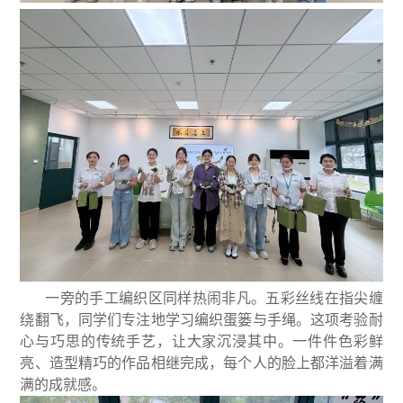
一旁的手工编织区同样热闹非凡。五彩丝线在指尖缠
绕翻飞，同学们专注地学习编织蛋篓与手绳。这项考验耐
心与巧思的传统手艺，让大家沉浸其中。一件件色彩鲜
亮、造型精巧的作品相继完成，每个人的脸上都洋溢着满
满的成就感。