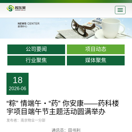
公司要闻
项目动态
行业聚焦
媒体聚焦
18
2026-06
“粽” 情端午・“药” 你安康——药科楼
宇项目端午节主题活动圆满举办
发布者：南京物业一分部
通讯员：田书利