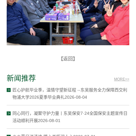
【返回】
新闻推荐
MORE>>
匠心护航毕业季，温情守望新征程 --东吴服务全力保障西交利
物浦大学2026夏季毕业典礼2026-08-04
同心同行，凝聚守护力量丨东吴保安7·24全国保安主题宣传日
活动顺利开展2026-08-01