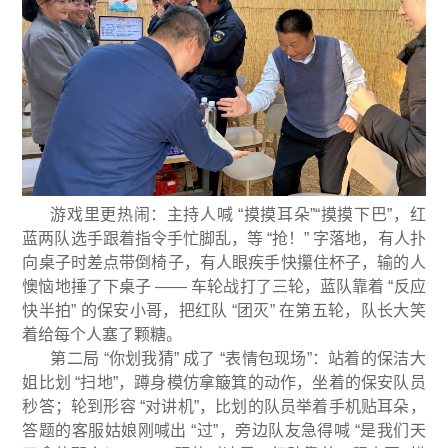
游戏里更热闹：主持人喊 “摸摸耳朵”“摸摸下巴”，红
蓝两队选手跟着指令手忙脚乱，等 “抢！” 字落地，有人扑
向桌子时差点带倒椅子，有人眼疾手快攥住杯子，输的人
懊恼地捶了下桌子 —— 车轮战打了三轮，蓝队靠着 “反应
快半拍” 的保安小哥，把红队 “团灭” 在第五轮，队长大笑
着给每个人塞了颗糖。
第二局 “你划我猜” 成了 “表情包现场”：站着的保洁大
姐比划 “扫地”，蹲身模仿拿簸箕的动作，坐着的保安队员
秒答；轮到形容 “对讲机”，比划的队员举着手机贴耳朵，
答题的客服姑娘刚喊出 “过”，旁边队友急得喊 “是我们天