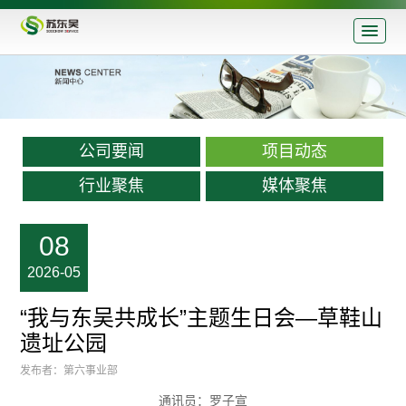
公司要闻
项目动态
行业聚焦
媒体聚焦
08
2026-05
“我与东吴共成长”主题生日会—草鞋山
遗址公园
发布者：第六事业部
通讯员：罗子宣