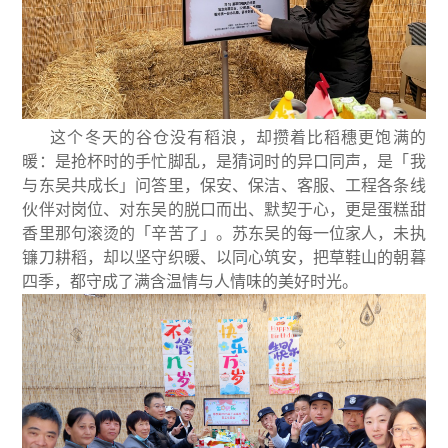
这个冬天的谷仓没有稻浪，却攒着比稻穗更饱满的
暖：是抢杯时的手忙脚乱，是猜词时的异口同声，是「我
与东吴共成长」问答里，保安、保洁、客服、工程各条线
伙伴对岗位、对东吴的脱口而出、默契于心，更是蛋糕甜
香里那句滚烫的「辛苦了」。苏东吴的每一位家人，未执
镰刀耕稻，却以坚守织暖、以同心筑安，把草鞋山的朝暮
四季，都守成了满含温情与人情味的美好时光。