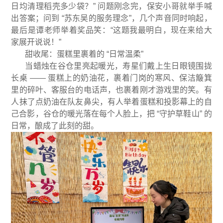
日均清理稻壳多少袋？” 问题刚念完，保安小哥就举手喊
出答案；问到 “苏东吴的服务理念”，几个声音同时响起，
最后是谭老师举着奖品笑：“这题我最明白，现在来给大
家展开说说！”
甜收尾：蛋糕里裹着的 “日常温柔”
当蜡烛在谷仓里亮起暖光，寿星们戴上生日眼镜围拢
长桌 —— 蛋糕上的奶油花，裹着门岗的寒风、保洁簸箕
里的碎叶、客服台的电话声，也裹着刚才游戏里的笑。有
人抹了点奶油在队友鼻尖，有人举着蛋糕和投影幕上的自
己合影，谷仓的暖光落在每个人脸上，把 “守护草鞋山” 的
日常，酿成了此刻的甜。