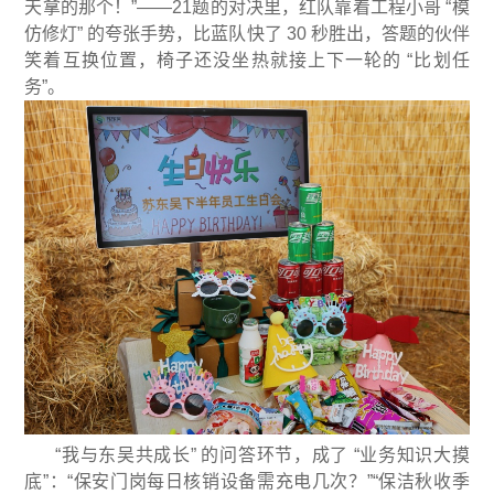
天拿的那个！”——21题的对决里，红队靠着工程小哥 “模
仿修灯” 的夸张手势，比蓝队快了 30 秒胜出，答题的伙伴
笑着互换位置，椅子还没坐热就接上下一轮的 “比划任
务”。
“我与东吴共成长” 的问答环节，成了 “业务知识大摸
底”：“保安门岗每日核销设备需充电几次？”“保洁秋收季