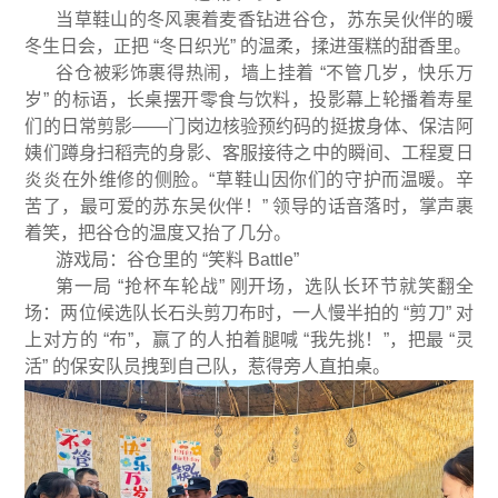
当草鞋山的冬风裹着麦香钻进谷仓，苏东吴伙伴的暖
冬生日会，正把 “冬日织光” 的温柔，揉进蛋糕的甜香里。
谷仓被彩饰裹得热闹，墙上挂着 “不管几岁，快乐万
岁” 的标语，长桌摆开零食与饮料，投影幕上轮播着寿星
们的日常剪影——门岗边核验预约码的挺拔身体、保洁阿
姨们蹲身扫稻壳的身影、客服接待之中的瞬间、工程夏日
炎炎在外维修的侧脸。“草鞋山因你们的守护而温暖。辛
苦了，最可爱的苏东吴伙伴！” 领导的话音落时，掌声裹
着笑，把谷仓的温度又抬了几分。
游戏局：谷仓里的 “笑料 Battle”
第一局 “抢杯车轮战” 刚开场，选队长环节就笑翻全
场：两位候选队长石头剪刀布时，一人慢半拍的 “剪刀” 对
上对方的 “布”，赢了的人拍着腿喊 “我先挑！”，把最 “灵
活” 的保安队员拽到自己队，惹得旁人直拍桌。